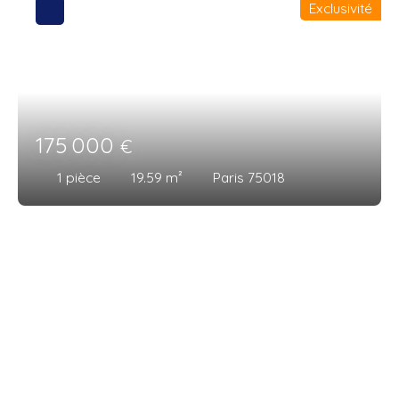
Exclusivité
175 000
€
1
pièce
19.59
m²
Paris 75018