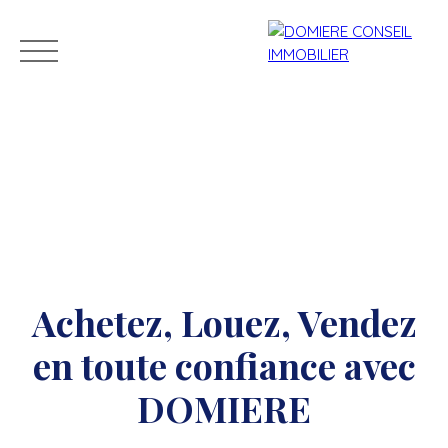
ACCUEIL
ACHETER
LOUER
VENDRE
NOS CONSEILLERS
Achetez, Louez, Vendez
Estimation
en toute confiance avec
DOMIERE