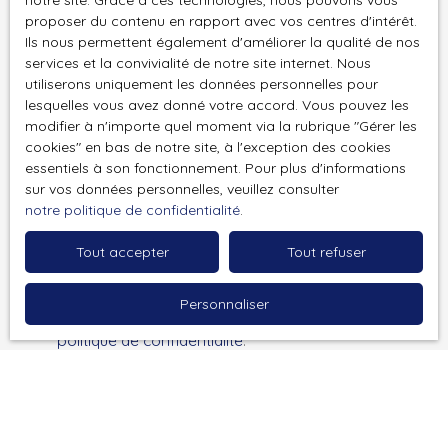
notre site. Grace à ces technologies, nous pouvons vous
personnelles conformément au RGPD. Si vous ne
proposer du contenu en rapport avec vos centres d'intérêt.
souhaitez pas faire l'objet de prospection
Ils nous permettent également d'améliorer la qualité de nos
commerciale par voie téléphonique, vous pouvez
services et la convivialité de notre site internet. Nous
utiliserons uniquement les données personnelles pour
vous inscrire gratuitement sur la liste d'opposition
lesquelles vous avez donné votre accord. Vous pouvez les
au démarchage téléphonique, prévu par l'article
modifier à n'importe quel moment via la rubrique ″Gérer les
L223-1 du code de la consommation, sur le site
cookies″ en bas de notre site, à l'exception des cookies
Internet www.bloctel.gouv.fr ou par courrier
essentiels à son fonctionnement. Pour plus d'informations
adressé à :
sur vos données personnelles, veuillez consulter
notre politique de confidentialité
.
Société Worldline, Service Bloctel, CS 61311, 41013
BLOIS CEDEX.
Tout accepter
Tout refuser
Pour en savoir plus sur le traitement de vos
Personnaliser
données personnelles, veuillez consulter notre
politique de confidentialité
.
Recevoir des annonces