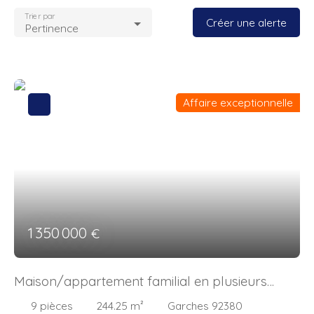
Trier par
Créer une alerte
Pertinence
Affaire exceptionnelle
1 350 000
€
Maison/appartement familial en plusieurs
étages
9
pièces
244.25
m²
Garches 92380