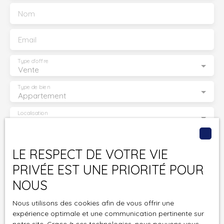
Nom
Email
Type d'offre
Vente
Type de bien
Appartement
Localisation
Garches (92380)
Budget max (€)
LE RESPECT DE VOTRE VIE
PRIVÉE EST UNE PRIORITÉ POUR
Surface min (m²)
NOUS
Pièces min
Nous utilisons des cookies afin de vous offrir une
expérience optimale et une communication pertinente sur
J'accepte le traitement de mes données