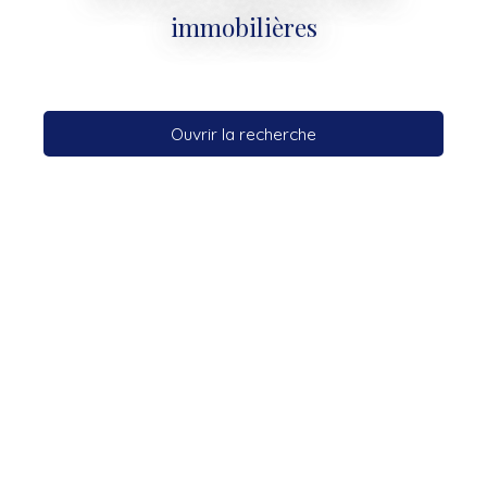
immobilières
Ouvrir la recherche
Type d'offre
Vente
Type de bien
Appartement
Localisation
Garches (92380)
Budget max (€)
Surface min (m²)