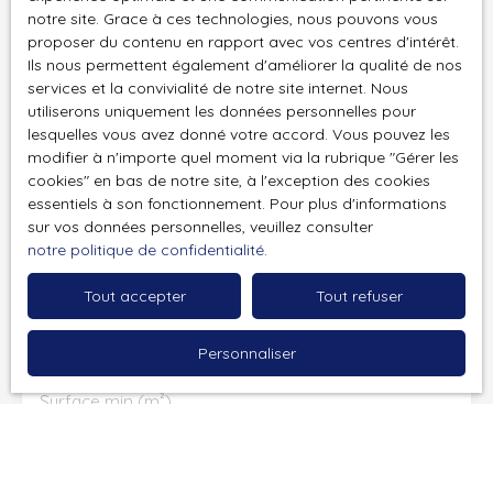
Prénom
notre site. Grace à ces technologies, nous pouvons vous
représente 100/10000 tantième, soit 10 € de dépense
proposer du contenu en rapport avec vos centres d'intérêt.
pour 1000 € de charges ou travaux. Bonne performance
Nom
Ils nous permettent également d'améliorer la qualité de nos
énergétique en D. N'hésitez pas à nous contacter au 01
services et la convivialité de notre site internet. Nous
45 74 08 08 pour en savoir plus ou prendre rendez-vous
utiliserons uniquement les données personnelles pour
Email
?
lesquelles vous avez donné votre accord. Vous pouvez les
modifier à n'importe quel moment via la rubrique ″Gérer les
Type d'offre
Vente
cookies″ en bas de notre site, à l'exception des cookies
essentiels à son fonctionnement. Pour plus d'informations
Type de bien
sur vos données personnelles, veuillez consulter
Appartement
notre politique de confidentialité
.
Localisation
Paris (75018)
Tout accepter
Tout refuser
Budget max (€)
Personnaliser
Surface min (m²)
Pièces min