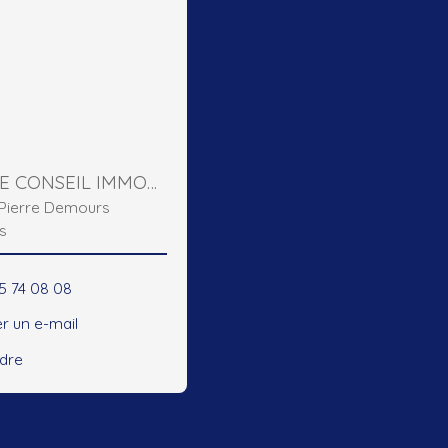
DOMIERE CONSEIL IMMOBILIER
e Pierre Demours
s
45 74 08 08
r un e-mail
ndre