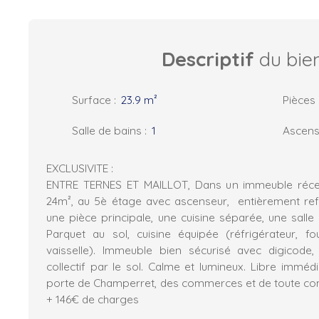
Descriptif
du bie
Surface
:
23.9
m²
Pièces
Salle de bains
:
1
Ascens
EXCLUSIVITE :
ENTRE TERNES ET MAILLOT, Dans un immeuble récen
24m², au 5è étage avec ascenseur, entièrement ref
une pièce principale, une cuisine séparée, une salle 
Parquet au sol, cuisine équipée (réfrigérateur, fou
vaisselle). Immeuble bien sécurisé avec digicode,
collectif par le sol. Calme et lumineux. Libre immé
porte de Champerret, des commerces et de toute co
+ 146€ de charges