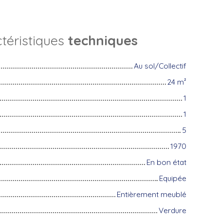
téristiques
techniques
Au sol/Collectif
24
m²
1
1
5
1970
En bon état
Equipée
Entièrement meublé
Verdure