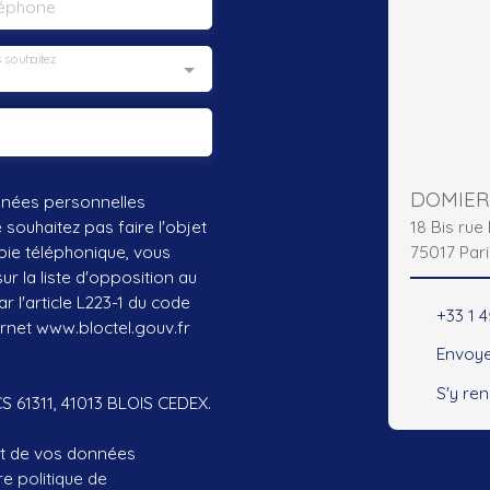
léphone
 souhaitez
nnées personnelles
18 Bis ru
ouhaitez pas faire l'objet
75017 Pari
ie téléphonique, vous
r la liste d'opposition au
 l'article L223-1 du code
+33 1 
ernet www.bloctel.gouv.fr
Envoye
S'y re
CS 61311, 41013 BLOIS CEDEX.
ent de vos données
tre
politique de