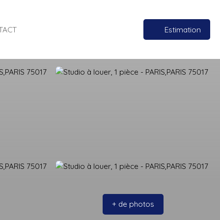
TACT
Estimation
+ de photos