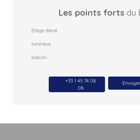
Les points forts
du 
Etage élevé
lumineux
balcon
+33 1 45 74 08
Envoyer
08