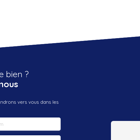
e bien ?
nous
iendrons vers vous dans les
m