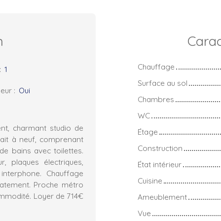
n
Carac
Chauffage
:
1
Surface au sol
eur
:
Oui
Chambres
WC
t, charmant studio de
Étage
ait à neuf, comprenant
Construction
de bains avec toilettes.
r, plaques électriques,
État intérieur
 interphone. Chauffage
Cuisine
diatement. Proche métro
mmodité. Loyer de 714€
Ameublement
Vue