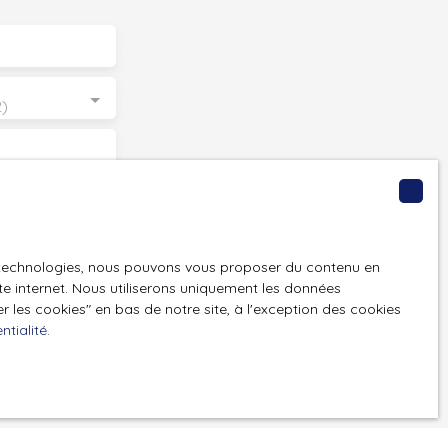
2)
GPD. Si vous ne
ique, vous
 téléphonique,
es technologies, nous pouvons vous proposer du contenu en
ite internet. Nous utiliserons uniquement les données
 les cookies″ en bas de notre site, à l'exception des cookies
ntialité
.
z consulter notre