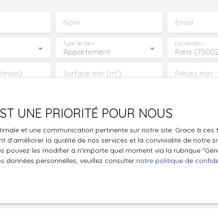
Nom
Email
Type de bien
Localisation
Appartement
Paris (7500
/mois)
Surface min (m²)
Pièces min
le traitement de mes données personnelles conformément au R
pas faire l'objet de prospection commerciale par voie téléphon
 EST UNE PRIORITÉ POUR NOUS
s inscrire gratuitement sur la liste d'opposition au démarchage
optimale et une communication pertinente sur notre site. Grace à c
'article L223-1 du code de la consommation, sur le site Internet
 d'améliorer la qualité de nos services et la convivialité de notre s
.gouv.fr ou par courrier adressé à :
 pouvez les modifier à n'importe quel moment via la rubrique ″Gérer
os données personnelles, veuillez consulter
notre politique de confide
ldline, Service Bloctel, CS 61311, 41013 BLOIS CEDEX.
oir plus sur le traitement de vos données personnelles, veuille
e confidentialité
.