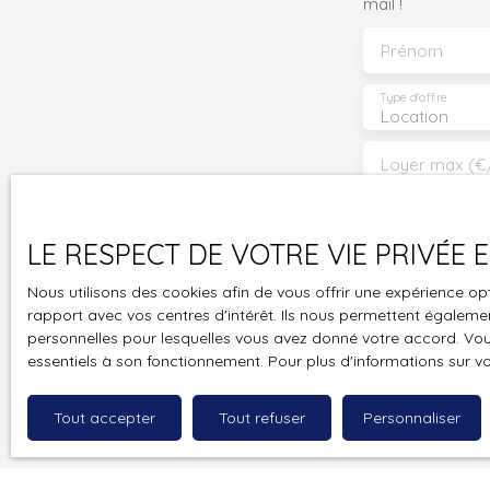
mail !
Prénom
Type d'offre
Location
Loyer max (€
J'accepte 
souhaitez 
LE RESPECT DE VOTRE VIE PRIVÉE
pouvez vou
Nous utilisons des cookies afin de vous offrir une expérience 
prévu par l
rapport avec vos centres d'intérêt. Ils nous permettent également
www.bloctel
personnelles pour lesquelles vous avez donné votre accord. Vous
essentiels à son fonctionnement. Pour plus d'informations sur v
Société Wor
Tout accepter
Tout refuser
Personnaliser
Pour en sav
politique d