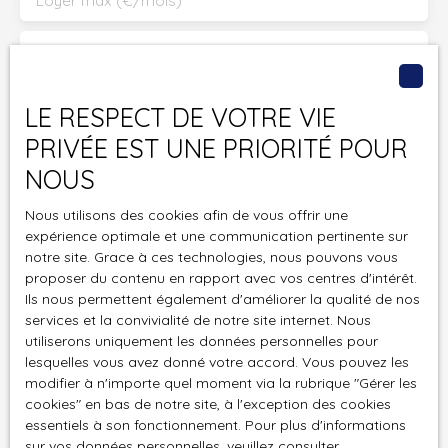
Surface min (m²)
Pièces min
LE RESPECT DE VOTRE VIE
PRIVÉE EST UNE PRIORITÉ POUR
J'accepte le traitement de mes données
NOUS
personnelles conformément au RGPD. Si vous ne
souhaitez pas faire l'objet de prospection
Nous utilisons des cookies afin de vous offrir une
commerciale par voie téléphonique, vous pouvez
expérience optimale et une communication pertinente sur
vous inscrire gratuitement sur la liste d'opposition
notre site. Grace à ces technologies, nous pouvons vous
au démarchage téléphonique, prévu par l'article
proposer du contenu en rapport avec vos centres d'intérêt.
L223-1 du code de la consommation, sur le site
Ils nous permettent également d'améliorer la qualité de nos
Internet www.bloctel.gouv.fr ou par courrier
services et la convivialité de notre site internet. Nous
adressé à :
utiliserons uniquement les données personnelles pour
lesquelles vous avez donné votre accord. Vous pouvez les
modifier à n'importe quel moment via la rubrique ″Gérer les
Société Worldline, Service Bloctel, CS 61311, 41013
cookies″ en bas de notre site, à l'exception des cookies
BLOIS CEDEX.
essentiels à son fonctionnement. Pour plus d'informations
sur vos données personnelles, veuillez consulter