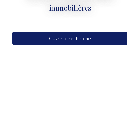
immobilières
Ouvrir la recherche
Type d'offre
Location
Type de bien
Appartement
Localisation
Paris (75017)
Loyer max (€/mois)
Surface min (m²)