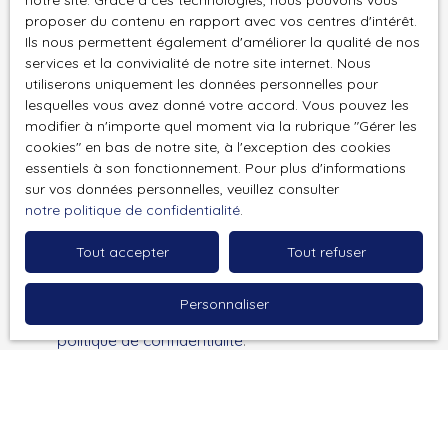
notre site. Grace à ces technologies, nous pouvons vous
personnelles conformément au RGPD. Si vous ne
proposer du contenu en rapport avec vos centres d'intérêt.
souhaitez pas faire l'objet de prospection
Ils nous permettent également d'améliorer la qualité de nos
commerciale par voie téléphonique, vous pouvez
services et la convivialité de notre site internet. Nous
utiliserons uniquement les données personnelles pour
vous inscrire gratuitement sur la liste d'opposition
lesquelles vous avez donné votre accord. Vous pouvez les
au démarchage téléphonique, prévu par l'article
modifier à n'importe quel moment via la rubrique ″Gérer les
L223-1 du code de la consommation, sur le site
cookies″ en bas de notre site, à l'exception des cookies
Internet www.bloctel.gouv.fr ou par courrier
essentiels à son fonctionnement. Pour plus d'informations
adressé à :
sur vos données personnelles, veuillez consulter
notre politique de confidentialité
.
Société Worldline, Service Bloctel, CS 61311, 41013
BLOIS CEDEX.
Tout accepter
Tout refuser
Pour en savoir plus sur le traitement de vos
Personnaliser
données personnelles, veuillez consulter notre
politique de confidentialité
.
Recevoir des annonces