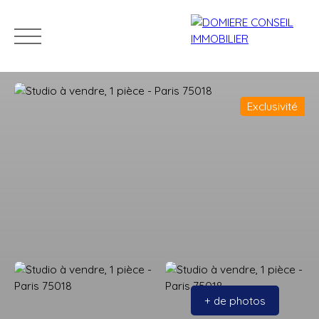
Exclusivité
ACCUEIL
ACHETER
LOUER
VENDRE
NOS CONSEILLERS
Estimation
+ de photos