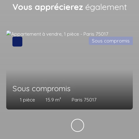
Vous apprécierez
également
Sous compromis
Sous compromis
1
pièce
15.9
m²
Paris 75017