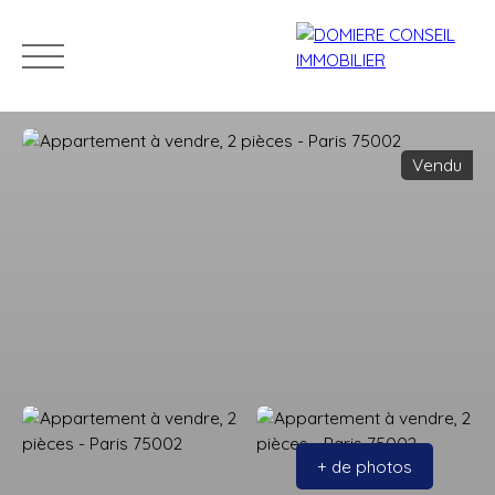
Vendu
ACCUEIL
ACHETER
LOUER
VENDRE
NOS CONSEILLERS
Estimation
+ de photos