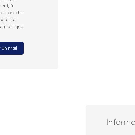
ent, à
nes, proche
quartier
t dynamique
 un mail
Inform