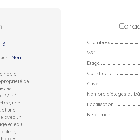
n
Carac
Chambres
:
3
WC
eur
:
Non
Étage
Construction
ge noble
opropriété de
Cave
pièces
Nombre d'étages du bâ
e 32 m²
mbre, une
Localisation
t et une
Référence
ne avec un
age et eau
s calme,
 charges