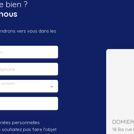
e bien ?
nous
iendrons vers vous dans les
m
léphone
 souhaitez
nnées personnelles
18 Bis ru
ouhaitez pas faire l'objet