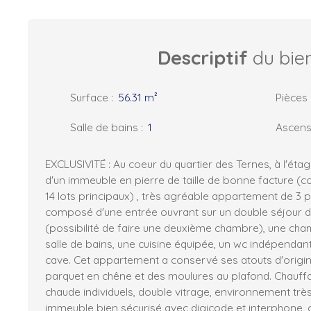
Descriptif
du bie
Surface
:
56.31
m²
Pièces
Salle de bains
:
1
Ascens
EXCLUSIVITÉ : Au coeur du quartier des Ternes, à l'éta
d'un immeuble en pierre de taille de bonne facture (c
14 lots principaux) , très agréable appartement de 3 
composé d'une entrée ouvrant sur un double séjour d
(possibilité de faire une deuxième chambre), une cha
salle de bains, une cuisine équipée, un wc indépendan
cave. Cet appartement a conservé ses atouts d'origi
parquet en chêne et des moulures au plafond. Chauff
chaude individuels, double vitrage, environnement trè
immeuble bien sécurisé avec digicode et interphone,