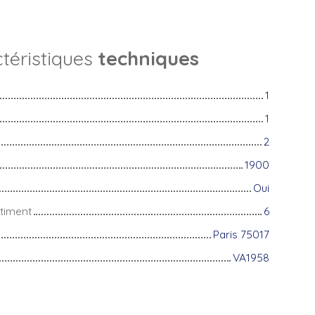
téristiques
techniques
1
1
2
1900
Oui
timent
6
Paris 75017
VA1958