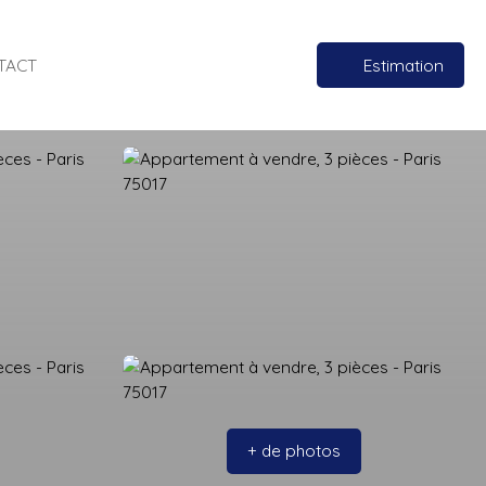
TACT
Estimation
+ de photos