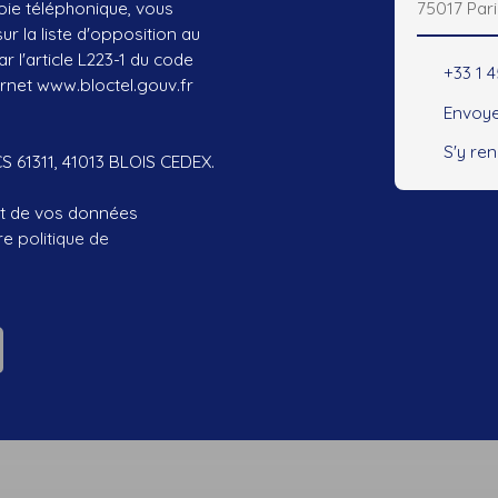
75017 Pari
ie téléphonique, vous
r la liste d'opposition au
 l'article L223-1 du code
+33 1 
ernet www.bloctel.gouv.fr
Envoye
S'y re
CS 61311, 41013 BLOIS CEDEX.
ent de vos données
tre
politique de