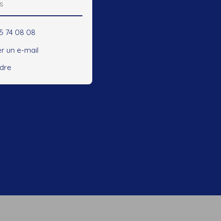
s
45 74 08 08
r un e-mail
ndre