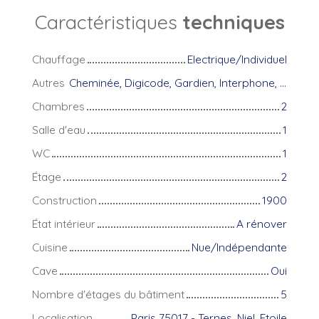
Caractéristiques
techniques
Chauffage
Electrique/Individuel
Autres
Cheminée, Digicode, Gardien, Interphone, Local à vélo
Chambres
2
Salle d'eau
1
WC
1
Étage
2
Construction
1900
État intérieur
A rénover
Cuisine
Nue/Indépendante
Cave
Oui
Nombre d'étages du bâtiment
5
Localisation
Paris 75017 - Ternes, Niel, Etoile