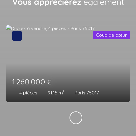
Vous apprécierez
également
Coup de cœur
1 260 000
€
4
pièces
91.15
m²
Paris 75017