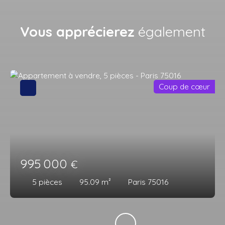
Vous apprécierez
également
Coup de cœur
995 000
€
5
pièces
95.09
m²
Paris 75016