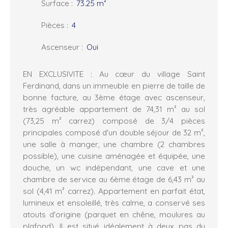
Surface
:
73.25
m²
Pièces
:
4
Ascenseur
:
Oui
EN EXCLUSIVITE : Au cœur du village Saint
Ferdinand, dans un immeuble en pierre de taille de
bonne facture, au 3ème étage avec ascenseur,
très agréable appartement de 74,31 m² au sol
(73,25 m² carrez) composé de 3/4 pièces
principales composé d'un double séjour de 32 m²,
une salle à manger, une chambre (2 chambres
possible), une cuisine aménagée et équipée, une
douche, un wc indépendant, une cave et une
chambre de service au 6ème étage de 6,43 m² au
sol (4,41 m² carrez). Appartement en parfait état,
lumineux et ensoleillé, très calme, a conservé ses
atouts d'origine (parquet en chêne, moulures au
plafond). Il est situé idéalement à deux pas du