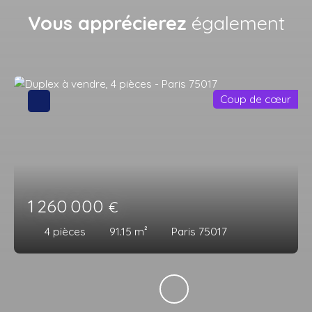
Vous apprécierez
également
Coup de cœur
1 260 000
€
4
pièces
91.15
m²
Paris 75017