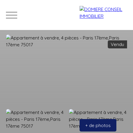
Vendu
ACCUEIL
ACHETER
LOUER
VENDRE
NOS CONSEILLERS
Estimation
+ de photos