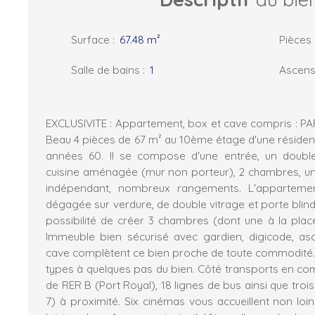
Surface
:
67.48
m²
Pièces
Salle de bains
:
1
Ascens
EXCLUSIVITE : Appartement, box et cave compris : PAR
Beau 4 pièces de 67 m² au 10ème étage d'une réside
années 60. Il se compose d'une entrée, un doubl
cuisine aménagée (mur non porteur), 2 chambres, un
indépendant, nombreux rangements. L'appartemen
dégagée sur verdure, de double vitrage et porte blind
possibilité de créer 3 chambres (dont une à la plac
Immeuble bien sécurisé avec gardien, digicode, as
cave complètent ce bien proche de toute commodité.Il
types à quelques pas du bien. Côté transports en com
de RER B (Port Royal), 18 lignes de bus ainsi que trois
7) à proximité. Six cinémas vous accueillent non lo