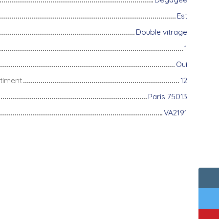
Est
Double vitrage
1
Oui
timent
12
Paris 75013
VA2191