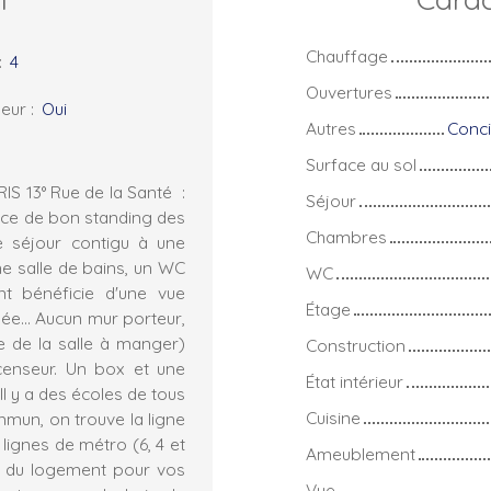
Chauffage
:
4
Ouvertures
eur
:
Oui
Autres
Conci
Surface au sol
IS 13° Rue de la Santé :
Séjour
nce de bon standing des
Chambres
e séjour contigu à une
e salle de bains, un WC
WC
t bénéficie d'une vue
Étage
ée... Aucun mur porteur,
e de la salle à manger)
Construction
censeur. Un box et une
État intérieur
 y a des écoles de tous
Cuisine
mun, on trouve la ligne
 lignes de métro (6, 4 et
Ameublement
in du logement pour vos
Vue