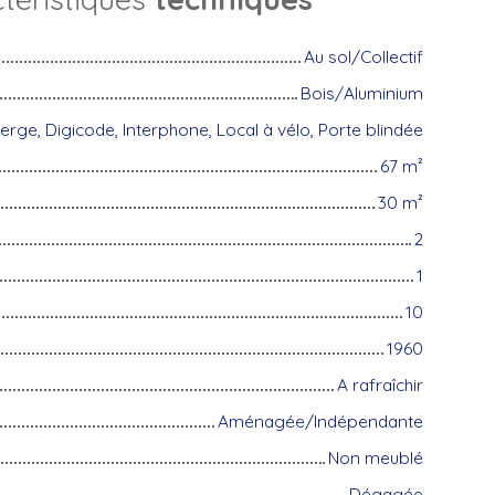
Au sol/Collectif
Bois/Aluminium
erge, Digicode, Interphone, Local à vélo, Porte blindée
67
m²
30
m²
2
1
10
1960
A rafraîchir
Aménagée/Indépendante
Non meublé
Dégagée