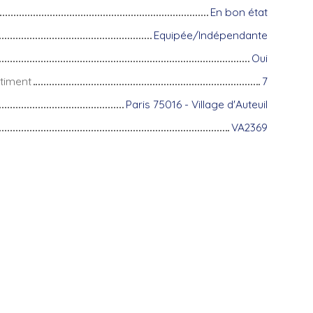
En bon état
Equipée/Indépendante
Oui
timent
7
Paris 75016 - Village d'Auteuil
VA2369