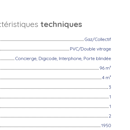
téristiques
techniques
Gaz/Collectif
PVC/Double vitrage
Concierge, Digicode, Interphone, Porte blindée
96
m²
4
m²
3
1
1
2
1950