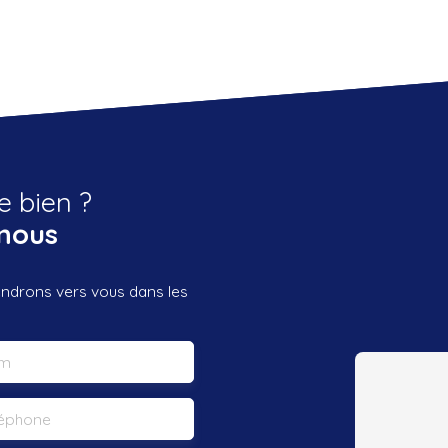
e bien ?
nous
iendrons vers vous dans les
m
léphone