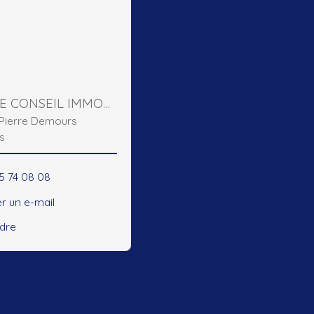
DOMIERE CONSEIL IMMOBILIER
e Pierre Demours
s
45 74 08 08
r un e-mail
ndre