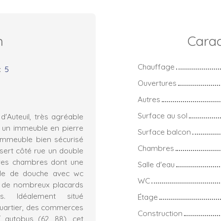
n
Carac
Chauffage
:
5
Ouvertures
Autres
Surface au sol
'Auteuil, très agréable
 un immeuble en pierre
Surface balcon
 immeuble bien sécurisé
Chambres
sert côté rue un double
tres chambres dont une
Salle d'eau
alle de douche avec wc
WC
et de nombreux placards
s. Idéalement situé
Étage
uartier, des commerces
Construction
 autobus (62, 88), cet