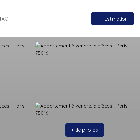
TACT
Estimation
+ de photos