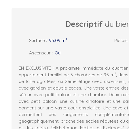
Descriptif
du bie
Surface
:
95.09
m²
Pièces
Ascenseur
:
Oui
EN EXCLUSIVITE : A proximité immédiate du quartier d
appartement familial de 3 chambres de 95 m², dans
de taille agrafées, au 2ème étage avec ascenseur,
avec gardien et double codes. Une vaste entrée des
séjour avec petit balcon et une chambre. Deux au
avec petit balcon, une cuisine dînatoire et une s
donnent sur une vaste cour ensoleillée. Une cave 
permettent des rangements complémentaire
géographiquement, proche des écoles réputées du q
et des métro (Michel-Ange Molitor et Exelmans) /