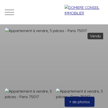
Vendu
ACCUEIL
ACHETER
LOUER
VENDRE
NOS CONSEILLERS
Estimation
+ de photos