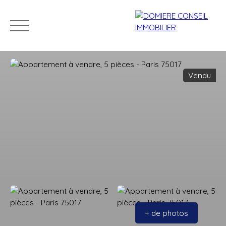
Vendu
ACCUEIL
ACHETER
LOUER
VENDRE
NOS CONSEILLERS
Estimation
+ de photos