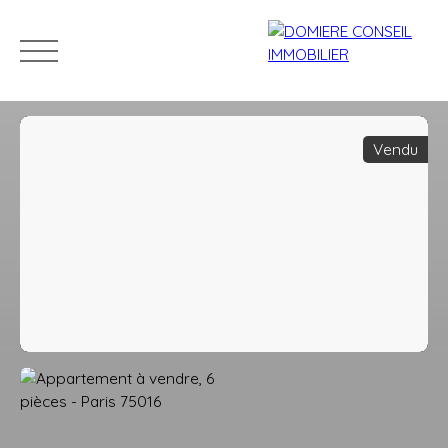
Vendu
ACCUEIL
ACHETER
LOUER
VENDRE
NOS CONSEILLERS
Estimation