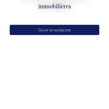
immobilières
Ouvrir la recherche
Type d'offre
Vente
Type de bien
Maison
Localisation
Sorel-Moussel (28260)
Budget max (€)
Surface min (m²)