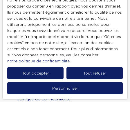
notre site. Grace à ces technologies, nous pouvons vous
personnelles conformément au RGPD. Si vous ne
proposer du contenu en rapport avec vos centres d'intérêt.
souhaitez pas faire l'objet de prospection
Ils nous permettent également d'améliorer la qualité de nos
commerciale par voie téléphonique, vous pouvez
services et la convivialité de notre site internet. Nous
utiliserons uniquement les données personnelles pour
vous inscrire gratuitement sur la liste d'opposition
lesquelles vous avez donné votre accord. Vous pouvez les
au démarchage téléphonique, prévu par l'article
modifier à n'importe quel moment via la rubrique ″Gérer les
L223-1 du code de la consommation, sur le site
cookies″ en bas de notre site, à l'exception des cookies
Internet www.bloctel.gouv.fr ou par courrier
essentiels à son fonctionnement. Pour plus d'informations
adressé à :
sur vos données personnelles, veuillez consulter
notre politique de confidentialité
.
Société Worldline, Service Bloctel, CS 61311, 41013
BLOIS CEDEX.
Tout accepter
Tout refuser
Pour en savoir plus sur le traitement de vos
Personnaliser
données personnelles, veuillez consulter notre
politique de confidentialité
.
Recevoir des annonces