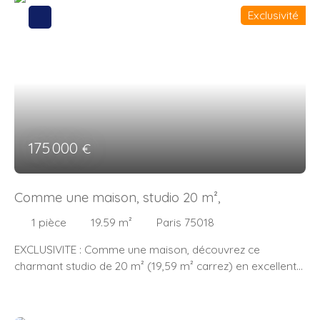
Exclusivité
175 000
€
Comme une maison, studio 20 m²,
1
pièce
19.59
m²
Paris 75018
EXCLUSIVITE : Comme une maison, découvrez ce
charmant studio de 20 m² (19,59 m² carrez) en excellent
état, calme et ensoleillé, vendu meublé, ouvrant sur deux
cours, niché au sein d'un immeuble rue Ordener, quartier
dynamique et recherché du 18ème arrondissement. La