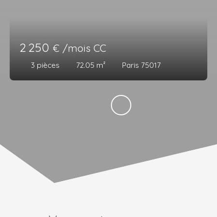
2 250
€ /mois CC
3
pièces
72.05
m²
Paris 75017