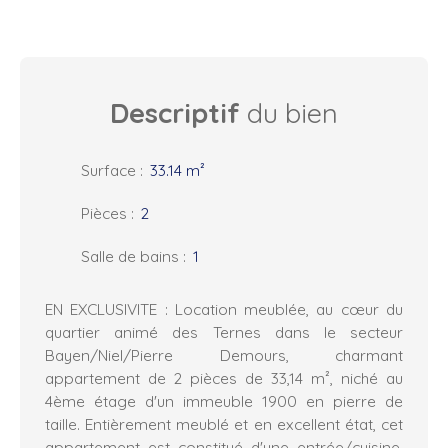
Descriptif
du bien
Surface
:
33.14
m²
Pièces
:
2
Salle de bains
:
1
EN EXCLUSIVITE : Location meublée, au cœur du
quartier animé des Ternes dans le secteur
Bayen/Niel/Pierre Demours, charmant
appartement de 2 pièces de 33,14 m², niché au
4ème étage d'un immeuble 1900 en pierre de
taille. Entièrement meublé et en excellent état, cet
appartement est constitué d'une entrée/cuisine,