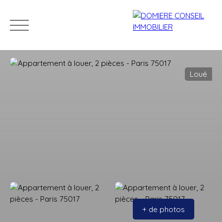
Loué
ACCUEIL
ACHETER
LOUER
VENDRE
NOS CONSEILLERS
Estimation
+ de photos