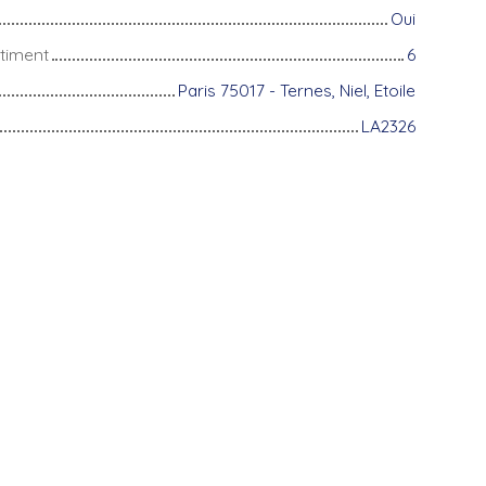
Oui
timent
6
Paris 75017 - Ternes, Niel, Etoile
LA2326