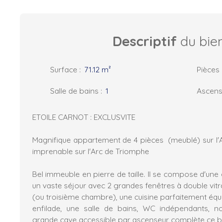
Descriptif
du bie
Surface
:
71.12
m²
Pièces
Salle de bains
:
1
Ascens
ETOILE CARNOT : EXCLUSVITE
Magnifique appartement de 4 pièces (meublé) sur l
imprenable sur l'Arc de Triomphe
Bel immeuble en pierre de taille. Il se compose d'un
un vaste séjour avec 2 grandes fenêtres à double vit
(ou troisième chambre), une cuisine parfaitement éq
enfilade, une salle de bains, WC indépendants, 
grande cave accessible par ascenseur complète ce bi