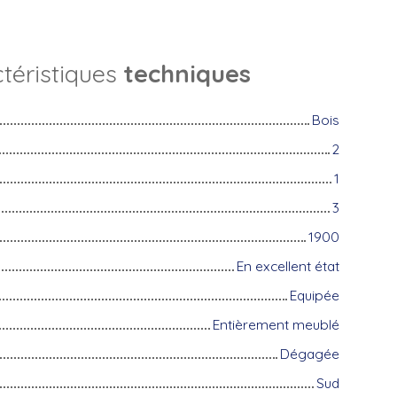
téristiques
techniques
Bois
2
1
3
1900
En excellent état
Equipée
Entièrement meublé
Dégagée
Sud