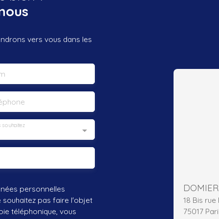
nous
iendrons vers vous dans les
m
léphone
 souhaitez
nnées personnelles
18 Bis ru
ouhaitez pas faire l'objet
75017 Pari
ie téléphonique, vous