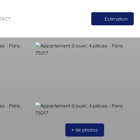
TACT
Estimation
+ de photos