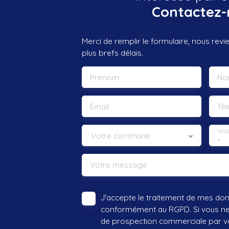
Contactez-
Merci de remplir le formulaire, nous rev
plus brefs délais.
Prénom
No
Email
Té
Vous
Votre commune
-
Votre message
J'accepte le traitement de mes do
conformément au RGPD. Si vous ne s
de prospection commerciale par vo