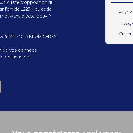
r la liste d'opposition au
 l'article L223-1 du code
+33 1 
ernet www.bloctel.gouv.fr
Envoye
S'y re
CS 61311, 41013 BLOIS CEDEX.
ent de vos données
tre
politique de