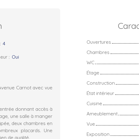
n
Carac
Ouvertures
:
4
Chambres
eur
:
Oui
WC
Étage
Construction
'Avenue Carnot avec vue
État intérieur
Cuisine
e entrée donnant accès à
Ameublement
rage, une salle à manger
uipée, deux chambres en
Vue
nombreux placards. Une
Exposition
en de qualité.