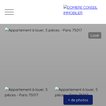
Loué
ACCUEIL
ACHETER
LOUER
VENDRE
NOS CONSEILLERS
Estimation
+ de photos